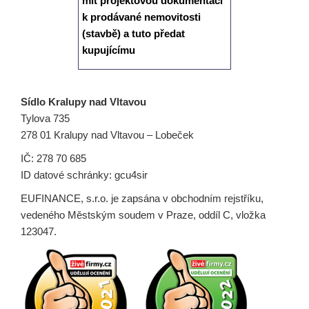
mít projektovou dokumentaci
k prodávané nemovitosti
(stavbě) a tuto předat
kupujícímu
Sídlo Kralupy nad Vltavou
Tylova 735
278 01 Kralupy nad Vltavou – Lobeček
IČ: 278 70 685
ID datové schránky: gcu4sir
EUFINANCE, s.r.o. je zapsána v obchodním rejstříku,
vedeného Městským soudem v Praze, oddíl C, vložka
123047.