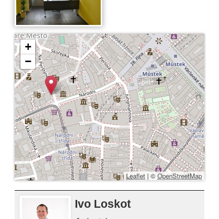
+
−
Leaflet
|
©
OpenStreetMap
Ivo Loskot