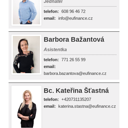
Jednatel
telefon:
608 96 46 72
email:
info@eufinance.cz
Barbora Bažantová
Asistentka
telefon:
771 26 55 99
email:
barbora.bazantova@eufinance.cz
Bc. Kateřina Šťastná
telefon:
+420731135207
email:
katerina.stastna@eufinance.cz