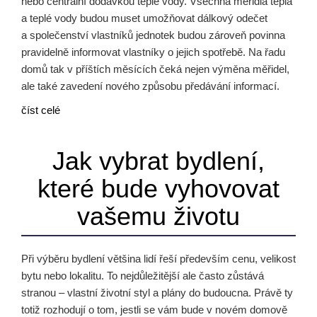
nebo centrální dodávkou teplé vody. Všechna měřidla tepla
a teplé vody budou muset umožňovat dálkový odečet
a společenství vlastníků jednotek budou zároveň povinna
pravidelně informovat vlastníky o jejich spotřebě. Na řadu
domů tak v příštích měsících čeká nejen výměna měřidel,
ale také zavedení nového způsobu předávání informací.
číst celé
Jak vybrat bydlení,
které bude vyhovovat
vašemu životu
Při výběru bydlení většina lidí řeší především cenu, velikost
bytu nebo lokalitu. To nejdůležitější ale často zůstává
stranou – vlastní životní styl a plány do budoucna. Právě ty
totiž rozhodují o tom, jestli se vám bude v novém domově