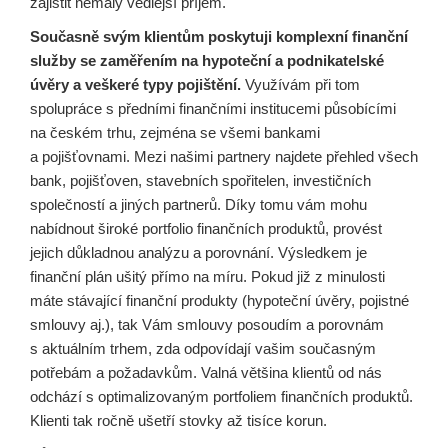
zajistit nemalý vedlejší příjem.
Současně svým klientům poskytuji komplexní finanční
služby se zaměřením na hypoteční a podnikatelské
úvěry a veškeré typy pojištění.
Využívám při tom
spolupráce s předními finančními institucemi působícími
na českém trhu, zejména se všemi bankami
a pojišťovnami. Mezi našimi partnery najdete přehled všech
bank, pojišťoven, stavebních spořitelen, investičních
společností a jiných partnerů. Díky tomu vám mohu
nabídnout široké portfolio finančních produktů, provést
jejich důkladnou analýzu a porovnání. Výsledkem je
finanční plán ušitý přímo na míru. Pokud již z minulosti
máte stávající finanční produkty (hypoteční úvěry, pojistné
smlouvy aj.), tak Vám smlouvy posoudím a porovnám
s aktuálním trhem, zda odpovídají vašim současným
potřebám a požadavkům. Valná většina klientů od nás
odchází s optimalizovaným portfoliem finančních produktů.
Klienti tak ročně ušetří stovky až tisíce korun.