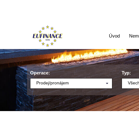
Úvod
Nemo
Operace:
Typ:
Prodej/pronájem
Všech