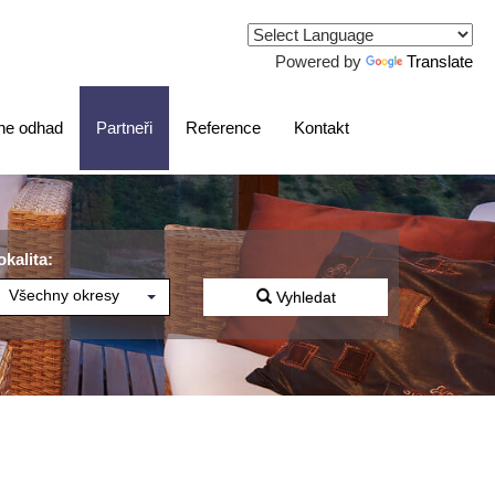
Powered by
Translate
ne odhad
Partneři
Reference
Kontakt
okalita:
Všechny okresy
Vyhledat