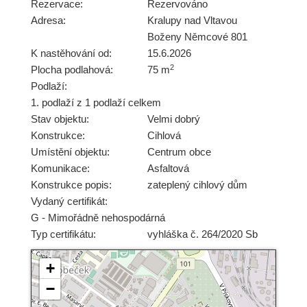
Rezervace:
Rezervováno
Adresa:
Kralupy nad Vltavou
Boženy Němcové 801
K nastěhování od:
15.6.2026
2
Plocha podlahová:
75 m
Podlaží:
1. podlaží z 1 podlaží celkem
Stav objektu:
Velmi dobrý
Konstrukce:
Cihlová
Umístění objektu:
Centrum obce
Komunikace:
Asfaltová
Konstrukce popis:
zateplený cihlový dům
Vydaný certifikát:
G - Mimořádně nehospodárná
Typ certifikátu:
vyhláška č. 264/2020 Sb
+
−