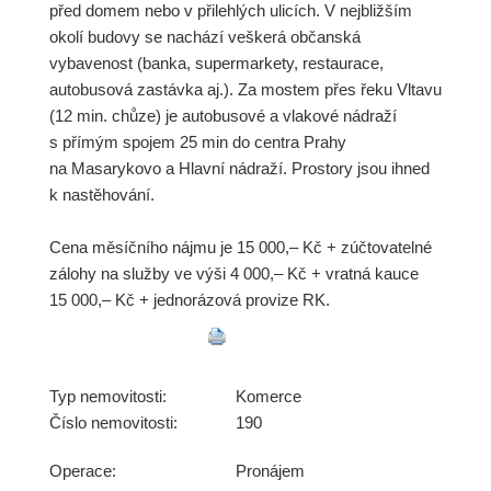
před domem nebo v přilehlých ulicích. V nejbližším
okolí budovy se nachází veškerá občanská
vybavenost (banka, supermarkety, restaurace,
autobusová zastávka aj.). Za mostem přes řeku Vltavu
(12 min. chůze) je autobusové a vlakové nádraží
s přímým spojem 25 min do centra Prahy
na Masarykovo a Hlavní nádraží. Prostory jsou ihned
k nastěhování.
Cena měsíčního nájmu je 15 000,– Kč + zúčtovatelné
zálohy na služby ve výši 4 000,– Kč + vratná kauce
15 000,– Kč + jednorázová provize RK.
Typ nemovitosti:
Komerce
Číslo nemovitosti:
190
Operace:
Pronájem