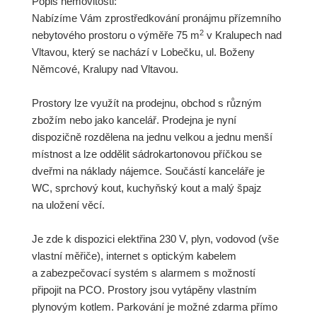
Popis nemovitosti:
Nabízíme Vám zprostředkování pronájmu přízemního
2
nebytového prostoru o výměře 75 m
v Kralupech nad
Vltavou, který se nachází v Lobečku, ul. Boženy
Němcové, Kralupy nad Vltavou.
Prostory lze využít na prodejnu, obchod s různým
zbožím nebo jako kancelář. Prodejna je nyní
dispozičně rozdělena na jednu velkou a jednu menší
místnost a lze oddělit sádrokartonovou příčkou se
dveřmi na náklady nájemce. Součástí kanceláře je
WC, sprchový kout, kuchyňský kout a malý špajz
na uložení věcí.
Je zde k dispozici elektřina 230 V, plyn, vodovod (vše
vlastní měřiče), internet s optickým kabelem
a zabezpečovací systém s alarmem s možností
připojit na PCO. Prostory jsou vytápěny vlastním
plynovým kotlem. Parkování je možné zdarma přímo