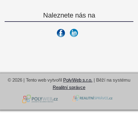
Naleznete nás na
© 2026 | Tento web vytvořil
PolyWeb s.r.o.
| Běží na systému
Realitní správce