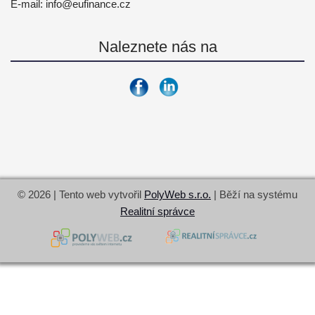
E-mail:
info@
eufinance.cz
Naleznete nás na
© 2026 | Tento web vytvořil
PolyWeb s.r.o.
| Běží na systému
Realitní správce