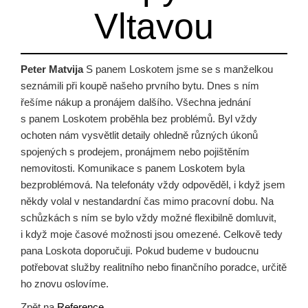
Vltavou
Peter Matvija
S panem Loskotem jsme se s manželkou
seznámili při koupě našeho prvního bytu. Dnes s ním
řešíme nákup a pronájem dalšího. Všechna jednání
s panem Loskotem proběhla bez problémů. Byl vždy
ochoten nám vysvětlit detaily ohledně různých úkonů
spojených s prodejem, pronájmem nebo pojištěním
nemovitosti. Komunikace s panem Loskotem byla
bezproblémová. Na telefonáty vždy odpověděl, i když jsem
někdy volal v nestandardní čas mimo pracovní dobu. Na
schůzkách s ním se bylo vždy možné flexibilně domluvit,
i když moje časové možnosti jsou omezené. Celkově tedy
pana Loskota doporučuji. Pokud budeme v budoucnu
potřebovat služby realitního nebo finančního poradce, určitě
ho znovu oslovíme.
Zpět na
Reference