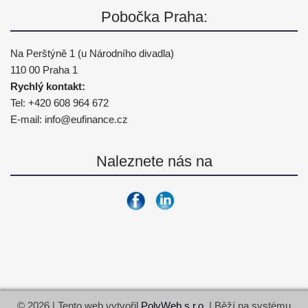
Pobočka Praha:
Na Perštýně 1 (u Národního divadla)
110 00 Praha 1
Rychlý kontakt:
Tel:
+420 608 964 672
E-mail:
info@
eufinance.cz
Naleznete nás na
© 2026 | Tento web vytvořil
PolyWeb s.r.o.
| Běží na systému