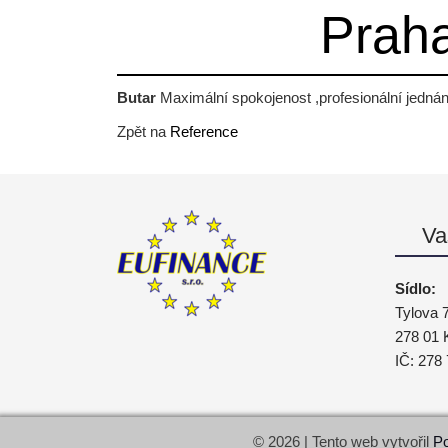
Praha
Butar
Maximální spokojenost ,profesionální jednán
Zpět na
Reference
Va
Sídlo:
Tylova 
278 01 
IČ: 278
© 2026 | Tento web vytvořil
Po