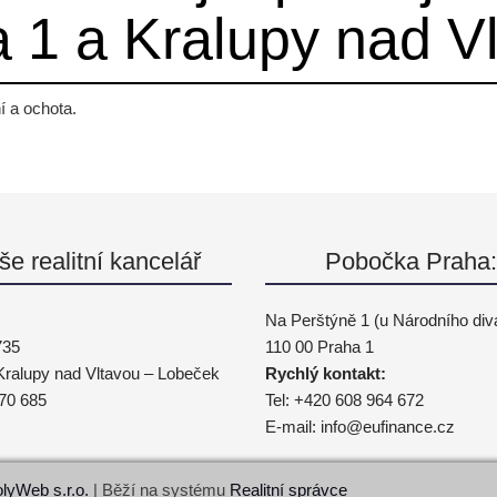
 1 a Kralupy nad V
í a ochota.
še realitní kancelář
Pobočka Praha:
Na Perštýně 1 (u Národního div
735
110 00 Praha 1
Kralupy nad Vltavou – Lobeček
Rychlý kontakt:
 70 685
Tel:
+420 608 964 672
E-mail:
info@
eufinance.cz
lyWeb s.r.o.
| Běží na systému
Realitní správce