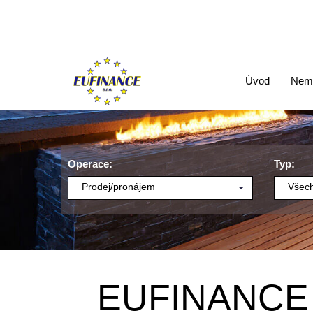
Úvod
Nemo
Operace:
Typ:
Prodej/pronájem
Všech
EUFINANCE - 